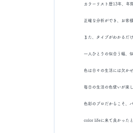
カラーリスト歴13年、年
正確な分析ができ、お客
また、タイプがわかるだ
一人ひとりの似合う幅、
色は日々の生活には欠か
毎日の生活の色使いが楽
色彩のプロだからこそ、
color lifeに来て良