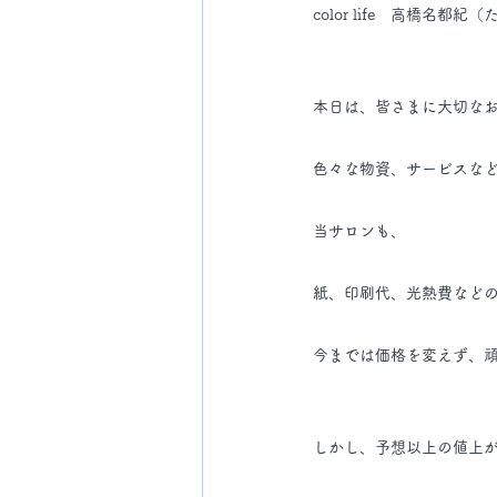
color life　高橋名都
本日は、皆さまに大切な
色々な物資、サービスな
当サロンも、
紙、印刷代、光熱費など
今までは価格を変えず、
しかし、予想以上の値上