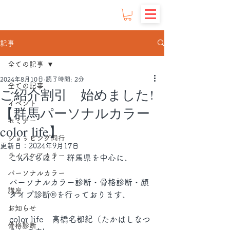
記事
全ての記事
2024年8月10日
読了時間: 2分
全ての記事
ご紹介割引 始めました!
イベント
【群馬パーソナルカラー
セミナー
color life】
ショッピング同行
更新日：
2024年9月17日
ライフケアカラー
こんにちは！　群馬県を中心に、
パーソナルカラー
パーソナルカラー診断・骨格診断・顔
講座
タイプ診断®︎を行っております、
お知らせ
color life　高橋名都紀（たかはしなつ
骨格診断