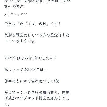
color life　高橋名都紀（たかはしなつ
顔タイプ診断
き）です♩
メイクレッスン
今日は「色（イロ）の日」です！
色彩を職業にしている方の記念日とな
っているようです。
2024年はどんな1年でしたか？
私にとっての2024年は...
前半はとにかく寝不足でした!笑
受け持っている学校の講師業で、授業
形式がオンデマンド授業に変わりまし
た。