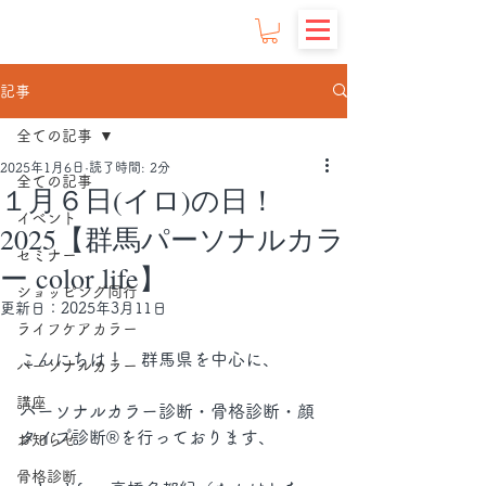
記事
全ての記事
2025年1月6日
読了時間: 2分
全ての記事
１月６日(イロ)の日！
イベント
2025【群馬パーソナルカラ
セミナー
ー color life】
ショッピング同行
更新日：
2025年3月11日
ライフケアカラー
こんにちは！　群馬県を中心に、
パーソナルカラー
講座
パーソナルカラー診断・骨格診断・顔
タイプ診断®︎を行っております、
お知らせ
骨格診断