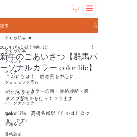
記事
全ての記事
2023年1月6日
読了時間: 1分
全ての記事
新年のごあいさつ【群馬パ
イベント
ーソナルカラー color life】
セミナー
こんにちは！　群馬県を中心に、
ショッピング同行
パーソナルカラー診断・骨格診断・顔
ライフケアカラー
タイプ診断®︎を行っております、
パーソナルカラー
color life　高橋名都紀（たかはしなつ
講座
き）です♩
お知らせ
骨格診断