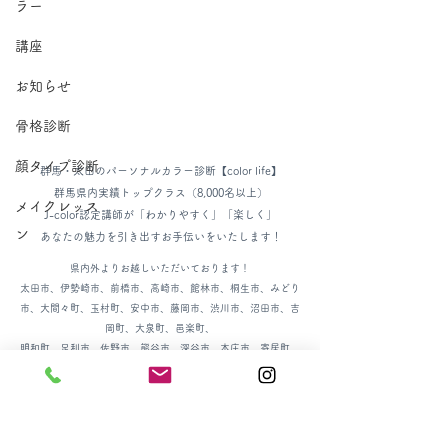
ラー
講座
お知らせ
骨格診断
顔タイプ診断
群馬・太田のパーソナルカラー診断【color life】
群馬県内実績トップクラス
（8,000名以上）
メイクレッス
J-color
認定講師が
「わかりやすく」「楽しく」
ン
あなたの魅力を引き出すお手伝いをいたします！
​県内外よりお越しいただいております！
​太田市、伊勢崎市、前橋市、高崎市、館林市、桐生市、みどり
市、大間々町、玉村町、安中市、藤岡市、渋川市、沼田市、吉
岡町、大泉町、邑楽町、
明和町、
足利市、佐野市、熊谷市、深谷市、本庄市、寄居町、
結城市 etc.
メールでのお問い合わせ(24h受付)：
colorlife.takahashi@gmail.com