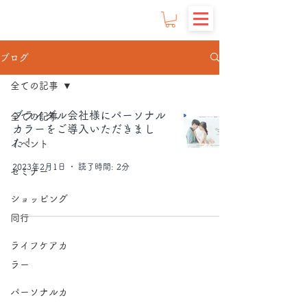
ブログ
全ての記事
ブライダル会社様にパーソナル
全ての記事
カラーをご導入いただきまし
た！
イベント
2023年2月1日
読了時間: 2分
セミナー
ショッピング
同行
ライフケアカ
ラー
パーソナルカ