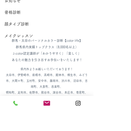
お知らせ
骨格診断
顔タイプ診断
メイクレッスン
群馬・太田のパーソナルカラー診断【color life】
群馬県内実績トップクラス
（8,000名以上）
J-color
認定講師が
「わかりやすく」「楽しく」
あなたの魅力を引き出すお手伝いをいたします！
​県内外よりお越しいただいております！
​太田市、伊勢崎市、前橋市、高崎市、館林市、桐生市、みどり
市、大間々町、玉村町、安中市、藤岡市、渋川市、沼田市、吉
岡町、大泉町、邑楽町、
明和町、
足利市、佐野市、熊谷市、深谷市、本庄市、寄居町、
結城市 etc.
メールでのお問い合わせ(24h受付)：
colorlife.takahashi@gmail.com
【営業時間】
9:30～17:00
※最終受付時間：15:30